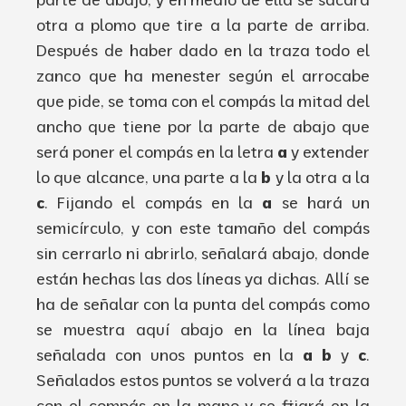
otra a plomo
que
tire a la parte
de arriba.
Después
de
haber dado
en la
traza
todo el
zanco
que
ha
menester
según
el
arrocabe
que
pide
,
se toma con el
compás
la
mitad del
ancho que tiene por
la parte de
abajo
que
será
poner el
compás
en la letra
a
y
extender
lo que
alcance
,
una parte a la
b
y
la otra a la
c
.
Fijando
el
compás
en
la
a
se
hará
un
semicírculo
,
y con este tamaño del
compás
sin
cerrarlo
ni abrirlo
,
señalará
abajo
,
donde
están
hechas las dos
líneas
ya dichas
.
Allí
se
ha
de señalar con la punta del
compás
como
se muestra
aquí
abajo
en la
línea
baja
señalada con unos
puntos
en la
a
b
y
c
.
Señalados
estos pun
tos
se
volverá
a la
traza
con el
compás
en la mano y se
fijará
en la