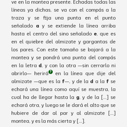
ve en la montea presente
.
Echadas
todas las
líneas
ya dichas
,
se va con el
compás
a la
traza
y se
fija
una punta en el punto
señalado
a
y se
extiende
la
línea
arriba
hasta el
centro
del
sino
señalado
e
,
que
es
en
el quiebre
del
almizate
y gargantas de
los pares
. Con
este tamaño se
bajará
a la
montea y se
pondrá
una punta del
compás
en la letra
d
,
y con la otra
—
sin
cerrarlo
ni
?
abrirlo
—
herirá
en la
línea
que
dije
del
almizate
—
que
es la
f
—
,
y de la
d
a la
f
se
echará
una
línea
como
aquí
se muestra
,
la
cual
ha de llegar hasta la
g
,
y de la
se
echará
otra
,
y luego se le
dará
el alto
que
se
hubiere
de dar al par y al
almizate
mon
tea
,
y es la
más
cierta
y
.