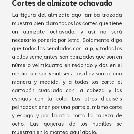
Cortes de
almizate
ochavado
La figura del
almizate
aquí
arriba
trazada
muestra
bien claro todos los cortes que tiene
un
almizate
ochavado
,
y
así
no
será
necesario
ponerlo por letra
.
Solamente
digo
que
todos los señalados con la
p
,
y todos los
a ellos
semejantes
,
son
peinzados
que son en
número
veinticuatro
en redon
do y dos en el
medio que son
veintiseis
.
Los
diez
son de una
manera y medida
,
y a
todos los corta el
cartabón
cuadrado
con
la
cabeza
y las
espigas con la cola.
Los otros
dieciséis
peinazos
tienen
por
una parte el mismo corte
y espiga y por la otra corta la
cabeza
de
ocho
. Las
quijeras
de
los nudillos se
muestran
en la
montea
aquí
abajo
.