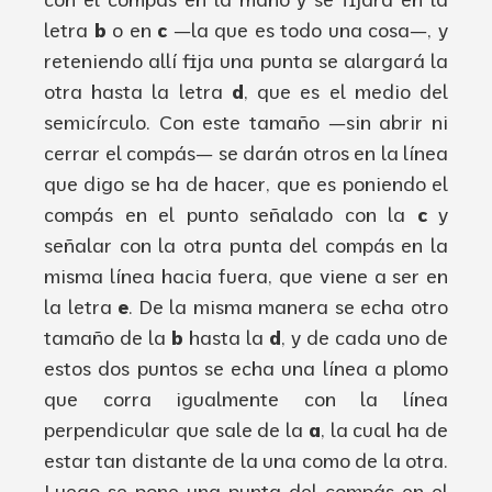
letra
b
o en
c
—
la que es todo una cosa
—
,
y
reteniendo
allí
fija
una punta se
alargará
la
otra hasta la letra
d
,
que
es el medio del
semicírculo
. Con
este
tamaño
—
sin abrir ni
cerrar
el
compás
—
se
darán
otros en la
línea
que
digo se
ha
de
hacer
,
que es poniendo el
compás
en el punto señalado
con la
c
y
señalar con la otra punta
del
compás
en la
misma
línea
hacia
fuera
,
que
viene
a
ser
en
la letra
e
. De
la misma manera se
echa
otro
tamaño de la
b
hasta la
d
,
y de cada uno
de
estos
dos pun
tos se
echa
una
línea
a plomo
que corra
igualmente
con la
línea
perpendicular que sale
de la
a
,
la
cual
ha
de
estar tan distante de la una como de la otra
.
Luego
se pone
una punta del
compás
en el