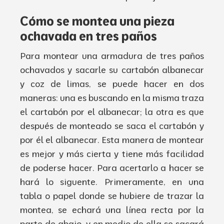
Cómo
se montea una
pieza
ochavada
en tres paños
Para montear
una armadura de
tres paños
ochavados
y sacarle su
cartabón
albanecar
y coz de limas
,
se puede
hacer
en dos
maneras
:
una es buscando
en la misma
traza
el
cartabón
por el albanecar
;
la
otra es
que
después
de monteado se saca el
cartabón
y
por
él
el albanecar
. Esta
manera de montear
es
mejor
y
más
cierta
y tiene
más
facilidad
de poderse
hacer
.
Para
acertarlo
a
hacer
se
hará
lo siguente
. Primeramente
,
en una
tabla o papel
donde se
hubiere
de
trazar
la
montea
,
se
echará
una
línea
recta por la
parte de
abajo
,
y en medio de ella se
sacará